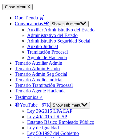
Close Menu
X
Opo Tienda 🛒
Convocatorias 📢
Show sub menu
Auxiliar Administrativo del Estado
Administrativo del Estado
Administrativo Seguridad Social
Auxilio Judicial
Tramitación Procesal
Agente de Hacienda
Temario Auxiliar Admin
Temario Admin Estado
Temario Admin Seg Social
Temario Auxilio Judicial
Temario Tramitación Procesal
Temario Agente Hacienda
Testimonios ⭐️
🔴YouTube +67K
Show sub menu
Ley 39/2015 LPACAP
Ley 40/2015 LRJSP
Estatuto Básico Empleado Público
Ley de Igualdad
Ley 50/1997 del Gobierno