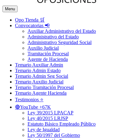
Menu
Opo Tienda 🛒
Convocatorias 📢
Auxiliar Administrativo del Estado
Administrativo del Estado
Administrativo Seguridad Social
Auxilio Judicial
Tramitación Procesal
Agente de Hacienda
Temario Auxiliar Admin
Temario Admin Estado
Temario Admin Seg Social
Temario Auxilio Judicial
Temario Tramitación Procesal
Temario Agente Hacienda
Testimonios ⭐️
🔴YouTube +67K
Ley 39/2015 LPACAP
Ley 40/2015 LRJSP
Estatuto Básico Empleado Público
Ley de Igualdad
Ley 50/1997 del Gobierno