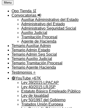
Menu
Opo Tienda 🛒
Convocatorias 📢
Auxiliar Administrativo del Estado
Administrativo del Estado
Administrativo Seguridad Social
Auxilio Judicial
Tramitación Procesal
Agente de Hacienda
Temario Auxiliar Admin
Temario Admin Estado
Temario Admin Seg Social
Temario Auxilio Judicial
Temario Tramitación Procesal
Temario Agente Hacienda
Testimonios ⭐️
🔴YouTube +67K
Ley 39/2015 LPACAP
Ley 40/2015 LRJSP
Estatuto Básico Empleado Público
Ley de Igualdad
Ley 50/1997 del Gobierno
Tratados Unión Europea