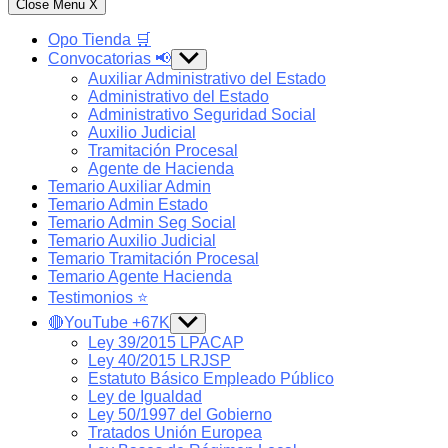
Close Menu
X
Opo Tienda 🛒
Convocatorias 📢
Show
sub
Auxiliar Administrativo del Estado
menu
Administrativo del Estado
Administrativo Seguridad Social
Auxilio Judicial
Tramitación Procesal
Agente de Hacienda
Temario Auxiliar Admin
Temario Admin Estado
Temario Admin Seg Social
Temario Auxilio Judicial
Temario Tramitación Procesal
Temario Agente Hacienda
Testimonios ⭐️
🔴YouTube +67K
Show
sub
Ley 39/2015 LPACAP
menu
Ley 40/2015 LRJSP
Estatuto Básico Empleado Público
Ley de Igualdad
Ley 50/1997 del Gobierno
Tratados Unión Europea