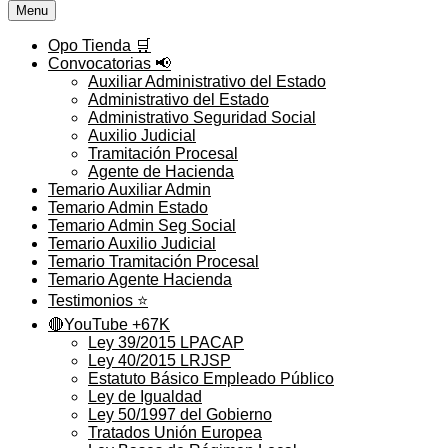
Menu
Opo Tienda 🛒
Convocatorias 📢
Auxiliar Administrativo del Estado
Administrativo del Estado
Administrativo Seguridad Social
Auxilio Judicial
Tramitación Procesal
Agente de Hacienda
Temario Auxiliar Admin
Temario Admin Estado
Temario Admin Seg Social
Temario Auxilio Judicial
Temario Tramitación Procesal
Temario Agente Hacienda
Testimonios ⭐️
🔴YouTube +67K
Ley 39/2015 LPACAP
Ley 40/2015 LRJSP
Estatuto Básico Empleado Público
Ley de Igualdad
Ley 50/1997 del Gobierno
Tratados Unión Europea