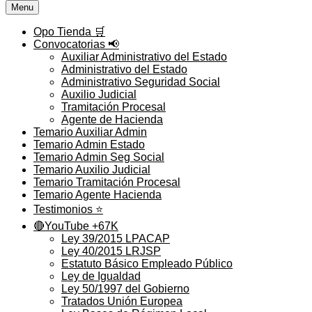
Menu
Opo Tienda 🛒
Convocatorias 📢
Auxiliar Administrativo del Estado
Administrativo del Estado
Administrativo Seguridad Social
Auxilio Judicial
Tramitación Procesal
Agente de Hacienda
Temario Auxiliar Admin
Temario Admin Estado
Temario Admin Seg Social
Temario Auxilio Judicial
Temario Tramitación Procesal
Temario Agente Hacienda
Testimonios ⭐️
🔴YouTube +67K
Ley 39/2015 LPACAP
Ley 40/2015 LRJSP
Estatuto Básico Empleado Público
Ley de Igualdad
Ley 50/1997 del Gobierno
Tratados Unión Europea