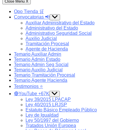
Close Menu
X
Opo Tienda 🛒
Convocatorias 📢
Show
sub
Auxiliar Administrativo del Estado
menu
Administrativo del Estado
Administrativo Seguridad Social
Auxilio Judicial
Tramitación Procesal
Agente de Hacienda
Temario Auxiliar Admin
Temario Admin Estado
Temario Admin Seg Social
Temario Auxilio Judicial
Temario Tramitación Procesal
Temario Agente Hacienda
Testimonios ⭐️
🔴YouTube +67K
Show
sub
Ley 39/2015 LPACAP
menu
Ley 40/2015 LRJSP
Estatuto Básico Empleado Público
Ley de Igualdad
Ley 50/1997 del Gobierno
Tratados Unión Europea