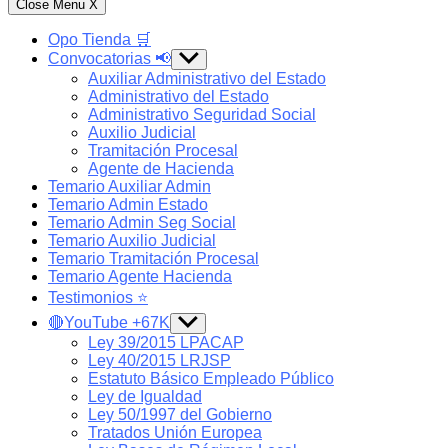
Close Menu
X
Opo Tienda 🛒
Convocatorias 📢
Show
sub
Auxiliar Administrativo del Estado
menu
Administrativo del Estado
Administrativo Seguridad Social
Auxilio Judicial
Tramitación Procesal
Agente de Hacienda
Temario Auxiliar Admin
Temario Admin Estado
Temario Admin Seg Social
Temario Auxilio Judicial
Temario Tramitación Procesal
Temario Agente Hacienda
Testimonios ⭐️
🔴YouTube +67K
Show
sub
Ley 39/2015 LPACAP
menu
Ley 40/2015 LRJSP
Estatuto Básico Empleado Público
Ley de Igualdad
Ley 50/1997 del Gobierno
Tratados Unión Europea