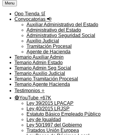
Menu
Opo Tienda 🛒
Convocatorias 📢
Auxiliar Administrativo del Estado
Administrativo del Estado
Administrativo Seguridad Social
Auxilio Judicial
Tramitación Procesal
Agente de Hacienda
Temario Auxiliar Admin
Temario Admin Estado
Temario Admin Seg Social
Temario Auxilio Judicial
Temario Tramitación Procesal
Temario Agente Hacienda
Testimonios ⭐️
🔴YouTube +67K
Ley 39/2015 LPACAP
Ley 40/2015 LRJSP
Estatuto Básico Empleado Público
Ley de Igualdad
Ley 50/1997 del Gobierno
Tratados Unión Europea