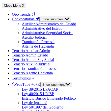
Close Menu
X
Opo Tienda 🛒
Convocatorias 📢
Show sub menu
Auxiliar Administrativo del Estado
Administrativo del Estado
Administrativo Seguridad Social
Auxilio Judicial
Tramitación Procesal
Agente de Hacienda
Temario Auxiliar Admin
Temario Admin Estado
Temario Admin Seg Social
Temario Auxilio Judicial
Temario Tramitación Procesal
Temario Agente Hacienda
Testimonios ⭐️
🔴YouTube +67K
Show sub menu
Ley 39/2015 LPACAP
Ley 40/2015 LRJSP
Estatuto Básico Empleado Público
Ley de Igualdad
Ley 50/1997 del Gobierno