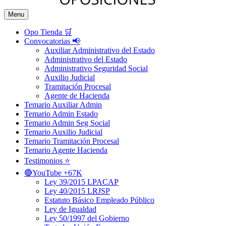
Menu
Opo Tienda 🛒
Convocatorias 📢
Auxiliar Administrativo del Estado
Administrativo del Estado
Administrativo Seguridad Social
Auxilio Judicial
Tramitación Procesal
Agente de Hacienda
Temario Auxiliar Admin
Temario Admin Estado
Temario Admin Seg Social
Temario Auxilio Judicial
Temario Tramitación Procesal
Temario Agente Hacienda
Testimonios ⭐️
🔴YouTube +67K
Ley 39/2015 LPACAP
Ley 40/2015 LRJSP
Estatuto Básico Empleado Público
Ley de Igualdad
Ley 50/1997 del Gobierno