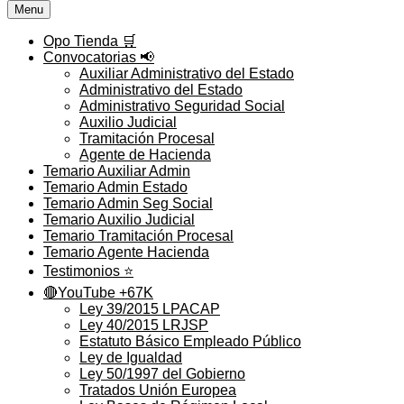
Menu
Opo Tienda 🛒
Convocatorias 📢
Auxiliar Administrativo del Estado
Administrativo del Estado
Administrativo Seguridad Social
Auxilio Judicial
Tramitación Procesal
Agente de Hacienda
Temario Auxiliar Admin
Temario Admin Estado
Temario Admin Seg Social
Temario Auxilio Judicial
Temario Tramitación Procesal
Temario Agente Hacienda
Testimonios ⭐️
🔴YouTube +67K
Ley 39/2015 LPACAP
Ley 40/2015 LRJSP
Estatuto Básico Empleado Público
Ley de Igualdad
Ley 50/1997 del Gobierno
Tratados Unión Europea