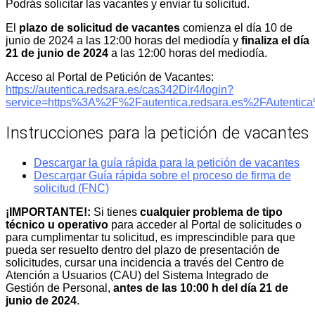
Podrás solicitar las vacantes y enviar tu solicitud.
El
plazo de solicitud
de vacantes
comienza el día 10 de
junio de 2024 a las 12:00 horas del mediodía y
finaliza el día
21 de junio de 2024
a las 12:00 horas del mediodía.
Acceso al Portal de Petición de Vacantes:
https://autentica.redsara.es/cas342Dir4/login?
service=https%3A%2F%2Fautentica.redsara.es%2FAutentic
Instrucciones para la petición de vacantes
Descargar la guía rápida para la petición de vacantes
Descargar Guía rápida sobre el proceso de firma de
solicitud (FNC)
¡IMPORTANTE!:
Si tienes
cualquier problema de tipo
técnico u operativo
para acceder al Portal de solicitudes o
para cumplimentar tu solicitud, es imprescindible para que
pueda ser resuelto dentro del plazo de presentación de
solicitudes, cursar una incidencia a través del Centro de
Atención a Usuarios (CAU) del Sistema Integrado de
Gestión de Personal,
antes de las 10:00 h del día 21 de
junio de 2024
.