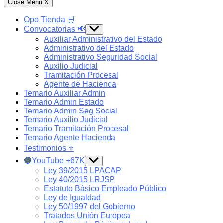
Close Menu
X
Opo Tienda 🛒
Convocatorias 📢
Show
sub
Auxiliar Administrativo del Estado
menu
Administrativo del Estado
Administrativo Seguridad Social
Auxilio Judicial
Tramitación Procesal
Agente de Hacienda
Temario Auxiliar Admin
Temario Admin Estado
Temario Admin Seg Social
Temario Auxilio Judicial
Temario Tramitación Procesal
Temario Agente Hacienda
Testimonios ⭐️
🔴YouTube +67K
Show
sub
Ley 39/2015 LPACAP
menu
Ley 40/2015 LRJSP
Estatuto Básico Empleado Público
Ley de Igualdad
Ley 50/1997 del Gobierno
Tratados Unión Europea