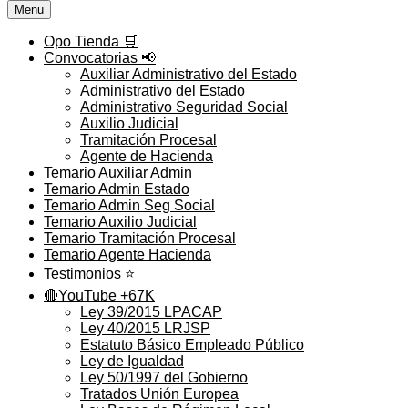
Menu
Opo Tienda 🛒
Convocatorias 📢
Auxiliar Administrativo del Estado
Administrativo del Estado
Administrativo Seguridad Social
Auxilio Judicial
Tramitación Procesal
Agente de Hacienda
Temario Auxiliar Admin
Temario Admin Estado
Temario Admin Seg Social
Temario Auxilio Judicial
Temario Tramitación Procesal
Temario Agente Hacienda
Testimonios ⭐️
🔴YouTube +67K
Ley 39/2015 LPACAP
Ley 40/2015 LRJSP
Estatuto Básico Empleado Público
Ley de Igualdad
Ley 50/1997 del Gobierno
Tratados Unión Europea