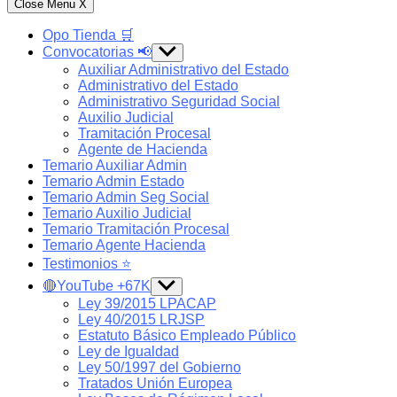
Close Menu
X
Opo Tienda 🛒
Convocatorias 📢
Show
sub
Auxiliar Administrativo del Estado
menu
Administrativo del Estado
Administrativo Seguridad Social
Auxilio Judicial
Tramitación Procesal
Agente de Hacienda
Temario Auxiliar Admin
Temario Admin Estado
Temario Admin Seg Social
Temario Auxilio Judicial
Temario Tramitación Procesal
Temario Agente Hacienda
Testimonios ⭐️
🔴YouTube +67K
Show
sub
Ley 39/2015 LPACAP
menu
Ley 40/2015 LRJSP
Estatuto Básico Empleado Público
Ley de Igualdad
Ley 50/1997 del Gobierno
Tratados Unión Europea