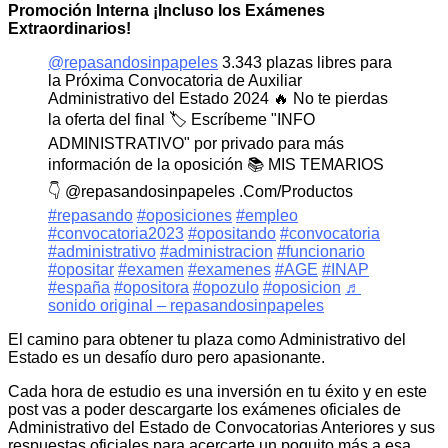
Promoción Interna ¡Incluso los Exámenes
Extraordinarios!
@repasandosinpapeles
3.343 plazas libres para
la Próxima Convocatoria de Auxiliar
Administrativo del Estado 2024 🔥 No te pierdas
la oferta del final 🏷️ Escríbeme "INFO
ADMINISTRATIVO" por privado para más
información de la oposición 📚 MIS TEMARIOS
👇 @repasandosinpapeles .Com/Productos
#repasando
#oposiciones
#empleo
#convocatoria2023
#opositando
#convocatoria
#administrativo
#administracion
#funcionario
#opositar
#examen
#examenes
#AGE
#INAP
#españa
#opositora
#opozulo
#oposicion
♬
sonido original – repasandosinpapeles
El camino para obtener tu plaza como Administrativo del
Estado es un desafío duro pero apasionante.
Cada hora de estudio es una inversión en tu éxito y en este
post vas a poder descargarte los exámenes oficiales de
Administrativo del Estado de Convocatorias Anteriores y sus
respuestas oficiales para acercarte un poquito más a esa