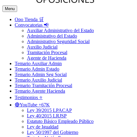
Menu
Opo Tienda 🛒
Convocatorias 📢
Auxiliar Administrativo del Estado
Administrativo del Estado
Administrativo Seguridad Social
Auxilio Judicial
Tramitación Procesal
Agente de Hacienda
Temario Auxiliar Admin
Temario Admin Estado
Temario Admin Seg Social
Temario Auxilio Judicial
Temario Tramitación Procesal
Temario Agente Hacienda
Testimonios ⭐️
🔴YouTube +67K
Ley 39/2015 LPACAP
Ley 40/2015 LRJSP
Estatuto Básico Empleado Público
Ley de Igualdad
Ley 50/1997 del Gobierno