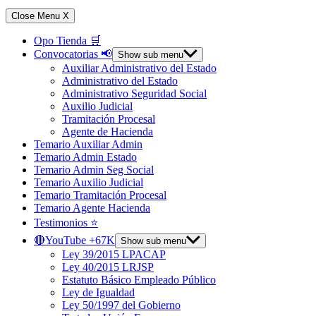
Close Menu
X
Opo Tienda 🛒
Convocatorias 📢
Show sub menu
Auxiliar Administrativo del Estado
Administrativo del Estado
Administrativo Seguridad Social
Auxilio Judicial
Tramitación Procesal
Agente de Hacienda
Temario Auxiliar Admin
Temario Admin Estado
Temario Admin Seg Social
Temario Auxilio Judicial
Temario Tramitación Procesal
Temario Agente Hacienda
Testimonios ⭐️
🔴YouTube +67K
Show sub menu
Ley 39/2015 LPACAP
Ley 40/2015 LRJSP
Estatuto Básico Empleado Público
Ley de Igualdad
Ley 50/1997 del Gobierno