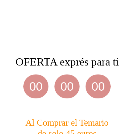
OFERTA exprés para ti
00
00
00
HOURS
MINUTES
SECONDS
Al Comprar el Temario
de solo 45 euros