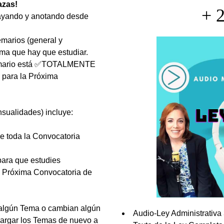
azas!
+ 2
rayando y anotando desde
emarios (general y
ama que hay que estudiar.
 temario está ✅TOTALMENTE
para la Próxima
nsualidades) incluye:
e toda la Convocatoria
para que estudies
a Próxima Convocatoria de
a algún Tema o cambian algún
Audio-Ley Administrativ
argar los Temas de nuevo a