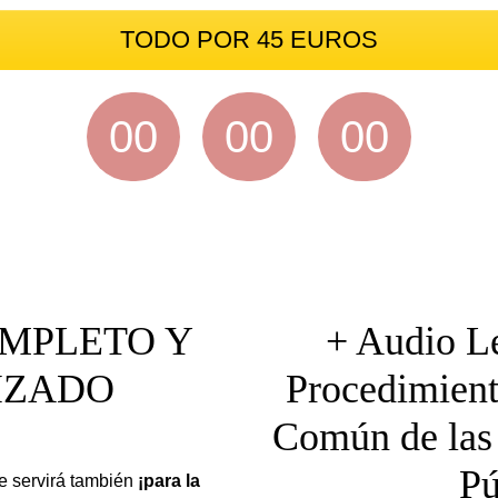
TODO POR 45 EUROS
00
00
00
HOURS
MINUTES
SECONDS
MPLETO Y
+ Audio L
IZADO
Procedimient
Común de las
Pú
e servirá también
¡para la