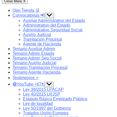
Close Menu
X
Opo Tienda 🛒
Convocatorias 📢
Show
sub
Auxiliar Administrativo del Estado
menu
Administrativo del Estado
Administrativo Seguridad Social
Auxilio Judicial
Tramitación Procesal
Agente de Hacienda
Temario Auxiliar Admin
Temario Admin Estado
Temario Admin Seg Social
Temario Auxilio Judicial
Temario Tramitación Procesal
Temario Agente Hacienda
Testimonios ⭐️
🔴YouTube +67K
Show
sub
Ley 39/2015 LPACAP
menu
Ley 40/2015 LRJSP
Estatuto Básico Empleado Público
Ley de Igualdad
Ley 50/1997 del Gobierno
Tratados Unión Europea