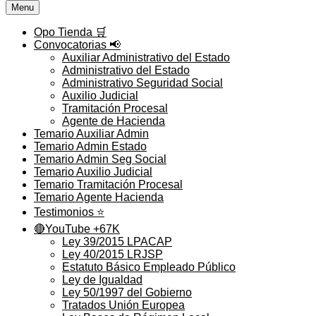
Menu
Opo Tienda 🛒
Convocatorias 📢
Auxiliar Administrativo del Estado
Administrativo del Estado
Administrativo Seguridad Social
Auxilio Judicial
Tramitación Procesal
Agente de Hacienda
Temario Auxiliar Admin
Temario Admin Estado
Temario Admin Seg Social
Temario Auxilio Judicial
Temario Tramitación Procesal
Temario Agente Hacienda
Testimonios ⭐️
🔴YouTube +67K
Ley 39/2015 LPACAP
Ley 40/2015 LRJSP
Estatuto Básico Empleado Público
Ley de Igualdad
Ley 50/1997 del Gobierno
Tratados Unión Europea