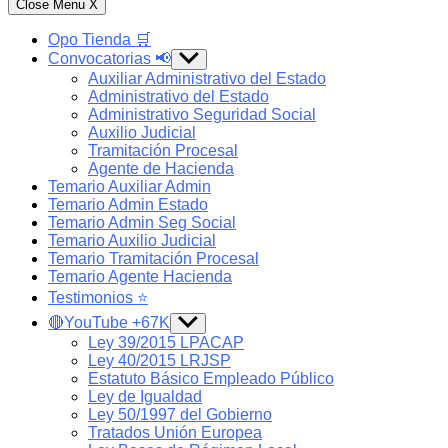
Close Menu
X
Opo Tienda 🛒
Convocatorias 📢
Show
sub
Auxiliar Administrativo del Estado
menu
Administrativo del Estado
Administrativo Seguridad Social
Auxilio Judicial
Tramitación Procesal
Agente de Hacienda
Temario Auxiliar Admin
Temario Admin Estado
Temario Admin Seg Social
Temario Auxilio Judicial
Temario Tramitación Procesal
Temario Agente Hacienda
Testimonios ⭐️
🔴YouTube +67K
Show
sub
Ley 39/2015 LPACAP
menu
Ley 40/2015 LRJSP
Estatuto Básico Empleado Público
Ley de Igualdad
Ley 50/1997 del Gobierno
Tratados Unión Europea