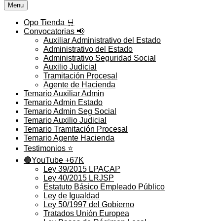
Menu
Opo Tienda 🛒
Convocatorias 📢
Auxiliar Administrativo del Estado
Administrativo del Estado
Administrativo Seguridad Social
Auxilio Judicial
Tramitación Procesal
Agente de Hacienda
Temario Auxiliar Admin
Temario Admin Estado
Temario Admin Seg Social
Temario Auxilio Judicial
Temario Tramitación Procesal
Temario Agente Hacienda
Testimonios ⭐️
🔴YouTube +67K
Ley 39/2015 LPACAP
Ley 40/2015 LRJSP
Estatuto Básico Empleado Público
Ley de Igualdad
Ley 50/1997 del Gobierno
Tratados Unión Europea