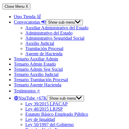
Close Menu
X
Opo Tienda 🛒
Convocatorias 📢
Show sub menu
Auxiliar Administrativo del Estado
Administrativo del Estado
Administrativo Seguridad Social
Auxilio Judicial
Tramitación Procesal
Agente de Hacienda
Temario Auxiliar Admin
Temario Admin Estado
Temario Admin Seg Social
Temario Auxilio Judicial
Temario Tramitación Procesal
Temario Agente Hacienda
Testimonios ⭐️
🔴YouTube +67K
Show sub menu
Ley 39/2015 LPACAP
Ley 40/2015 LRJSP
Estatuto Básico Empleado Público
Ley de Igualdad
Ley 50/1997 del Gobierno