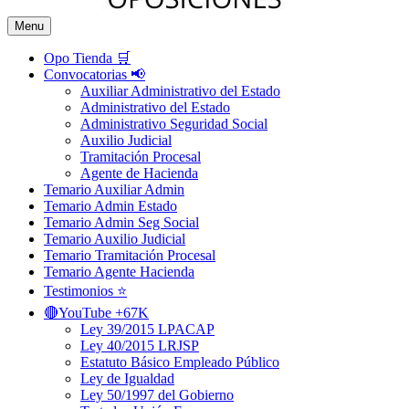
Menu
Opo Tienda 🛒
Convocatorias 📢
Auxiliar Administrativo del Estado
Administrativo del Estado
Administrativo Seguridad Social
Auxilio Judicial
Tramitación Procesal
Agente de Hacienda
Temario Auxiliar Admin
Temario Admin Estado
Temario Admin Seg Social
Temario Auxilio Judicial
Temario Tramitación Procesal
Temario Agente Hacienda
Testimonios ⭐️
🔴YouTube +67K
Ley 39/2015 LPACAP
Ley 40/2015 LRJSP
Estatuto Básico Empleado Público
Ley de Igualdad
Ley 50/1997 del Gobierno