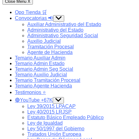
Close Menu
X
Opo Tienda 🛒
Convocatorias 📢
Show
sub
Auxiliar Administrativo del Estado
menu
Administrativo del Estado
Administrativo Seguridad Social
Auxilio Judicial
Tramitación Procesal
Agente de Hacienda
Temario Auxiliar Admin
Temario Admin Estado
Temario Admin Seg Social
Temario Auxilio Judicial
Temario Tramitación Procesal
Temario Agente Hacienda
Testimonios ⭐️
🔴YouTube +67K
Show
sub
Ley 39/2015 LPACAP
menu
Ley 40/2015 LRJSP
Estatuto Básico Empleado Público
Ley de Igualdad
Ley 50/1997 del Gobierno
Tratados Unión Europea