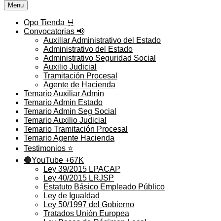
Menu
Opo Tienda 🛒
Convocatorias 📢
Auxiliar Administrativo del Estado
Administrativo del Estado
Administrativo Seguridad Social
Auxilio Judicial
Tramitación Procesal
Agente de Hacienda
Temario Auxiliar Admin
Temario Admin Estado
Temario Admin Seg Social
Temario Auxilio Judicial
Temario Tramitación Procesal
Temario Agente Hacienda
Testimonios ⭐️
🔴YouTube +67K
Ley 39/2015 LPACAP
Ley 40/2015 LRJSP
Estatuto Básico Empleado Público
Ley de Igualdad
Ley 50/1997 del Gobierno
Tratados Unión Europea