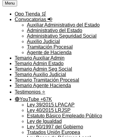
Menu
Opo Tienda 🛒
Convocatorias 📢
Auxiliar Administrativo del Estado
Administrativo del Estado
Administrativo Seguridad Social
Auxilio Judicial
Tramitación Procesal
Agente de Hacienda
Temario Auxiliar Admin
Temario Admin Estado
Temario Admin Seg Social
Temario Auxilio Judicial
Temario Tramitación Procesal
Temario Agente Hacienda
Testimonios ⭐️
🔴YouTube +67K
Ley 39/2015 LPACAP
Ley 40/2015 LRJSP
Estatuto Básico Empleado Público
Ley de Igualdad
Ley 50/1997 del Gobierno
Tratados Unión Europea