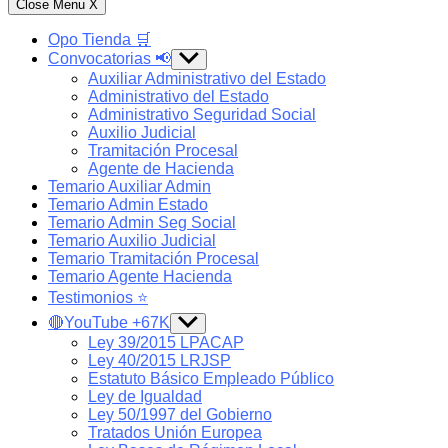
Close Menu
X
Opo Tienda 🛒
Convocatorias 📢
Show
sub
Auxiliar Administrativo del Estado
menu
Administrativo del Estado
Administrativo Seguridad Social
Auxilio Judicial
Tramitación Procesal
Agente de Hacienda
Temario Auxiliar Admin
Temario Admin Estado
Temario Admin Seg Social
Temario Auxilio Judicial
Temario Tramitación Procesal
Temario Agente Hacienda
Testimonios ⭐️
🔴YouTube +67K
Show
sub
Ley 39/2015 LPACAP
menu
Ley 40/2015 LRJSP
Estatuto Básico Empleado Público
Ley de Igualdad
Ley 50/1997 del Gobierno
Tratados Unión Europea