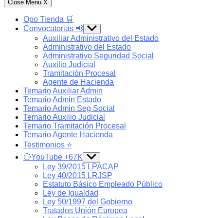
Close Menu
X
Opo Tienda 🛒
Convocatorias 📢
Show
sub
Auxiliar Administrativo del Estado
menu
Administrativo del Estado
Administrativo Seguridad Social
Auxilio Judicial
Tramitación Procesal
Agente de Hacienda
Temario Auxiliar Admin
Temario Admin Estado
Temario Admin Seg Social
Temario Auxilio Judicial
Temario Tramitación Procesal
Temario Agente Hacienda
Testimonios ⭐️
🔴YouTube +67K
Show
sub
Ley 39/2015 LPACAP
menu
Ley 40/2015 LRJSP
Estatuto Básico Empleado Público
Ley de Igualdad
Ley 50/1997 del Gobierno
Tratados Unión Europea