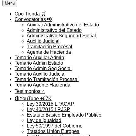
Menu
Opo Tienda 🛒
Convocatorias 📢
Auxiliar Administrativo del Estado
Administrativo del Estado
Administrativo Seguridad Social
Auxilio Judicial
Tramitación Procesal
Agente de Hacienda
Temario Auxiliar Admin
Temario Admin Estado
Temario Admin Seg Social
Temario Auxilio Judicial
Temario Tramitación Procesal
Temario Agente Hacienda
Testimonios ⭐️
🔴YouTube +67K
Ley 39/2015 LPACAP
Ley 40/2015 LRJSP
Estatuto Básico Empleado Público
Ley de Igualdad
Ley 50/1997 del Gobierno
Tratados Unión Europea