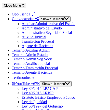
Close Menu
X
Opo Tienda 🛒
Convocatorias 📢
Show sub menu
Auxiliar Administrativo del Estado
Administrativo del Estado
Administrativo Seguridad Social
Auxilio Judicial
Tramitación Procesal
Agente de Hacienda
Temario Auxiliar Admin
Temario Admin Estado
Temario Admin Seg Social
Temario Auxilio Judicial
Temario Tramitación Procesal
Temario Agente Hacienda
Testimonios ⭐️
🔴YouTube +67K
Show sub menu
Ley 39/2015 LPACAP
Ley 40/2015 LRJSP
Estatuto Básico Empleado Público
Ley de Igualdad
Ley 50/1997 del Gobierno