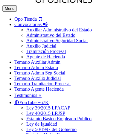
Menu
Opo Tienda 🛒
Convocatorias 📢
Auxiliar Administrativo del Estado
Administrativo del Estado
Administrativo Seguridad Social
Auxilio Judicial
Tramitación Procesal
Agente de Hacienda
Temario Auxiliar Admin
Temario Admin Estado
Temario Admin Seg Social
Temario Auxilio Judicial
Temario Tramitación Procesal
Temario Agente Hacienda
Testimonios ⭐️
🔴YouTube +67K
Ley 39/2015 LPACAP
Ley 40/2015 LRJSP
Estatuto Básico Empleado Público
Ley de Igualdad
Ley 50/1997 del Gobierno