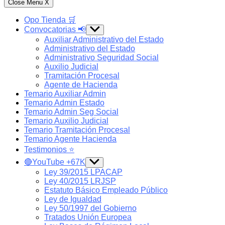
Close Menu
X
Opo Tienda 🛒
Convocatorias 📢
Show
sub
Auxiliar Administrativo del Estado
menu
Administrativo del Estado
Administrativo Seguridad Social
Auxilio Judicial
Tramitación Procesal
Agente de Hacienda
Temario Auxiliar Admin
Temario Admin Estado
Temario Admin Seg Social
Temario Auxilio Judicial
Temario Tramitación Procesal
Temario Agente Hacienda
Testimonios ⭐️
🔴YouTube +67K
Show
sub
Ley 39/2015 LPACAP
menu
Ley 40/2015 LRJSP
Estatuto Básico Empleado Público
Ley de Igualdad
Ley 50/1997 del Gobierno
Tratados Unión Europea