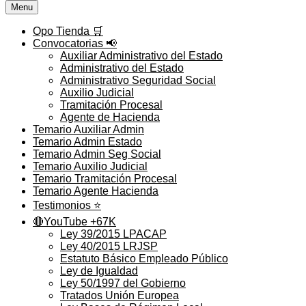
Menu
Opo Tienda 🛒
Convocatorias 📢
Auxiliar Administrativo del Estado
Administrativo del Estado
Administrativo Seguridad Social
Auxilio Judicial
Tramitación Procesal
Agente de Hacienda
Temario Auxiliar Admin
Temario Admin Estado
Temario Admin Seg Social
Temario Auxilio Judicial
Temario Tramitación Procesal
Temario Agente Hacienda
Testimonios ⭐️
🔴YouTube +67K
Ley 39/2015 LPACAP
Ley 40/2015 LRJSP
Estatuto Básico Empleado Público
Ley de Igualdad
Ley 50/1997 del Gobierno
Tratados Unión Europea