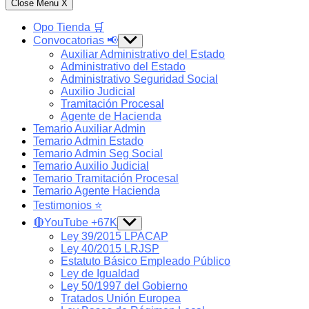
Close Menu
X
Opo Tienda 🛒
Convocatorias 📢
Show
sub
Auxiliar Administrativo del Estado
menu
Administrativo del Estado
Administrativo Seguridad Social
Auxilio Judicial
Tramitación Procesal
Agente de Hacienda
Temario Auxiliar Admin
Temario Admin Estado
Temario Admin Seg Social
Temario Auxilio Judicial
Temario Tramitación Procesal
Temario Agente Hacienda
Testimonios ⭐️
🔴YouTube +67K
Show
sub
Ley 39/2015 LPACAP
menu
Ley 40/2015 LRJSP
Estatuto Básico Empleado Público
Ley de Igualdad
Ley 50/1997 del Gobierno
Tratados Unión Europea