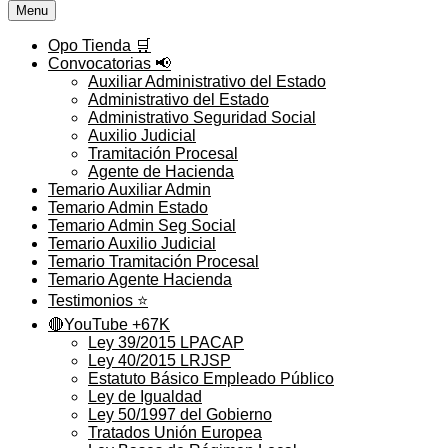
Menu
Opo Tienda 🛒
Convocatorias 📢
Auxiliar Administrativo del Estado
Administrativo del Estado
Administrativo Seguridad Social
Auxilio Judicial
Tramitación Procesal
Agente de Hacienda
Temario Auxiliar Admin
Temario Admin Estado
Temario Admin Seg Social
Temario Auxilio Judicial
Temario Tramitación Procesal
Temario Agente Hacienda
Testimonios ⭐️
🔴YouTube +67K
Ley 39/2015 LPACAP
Ley 40/2015 LRJSP
Estatuto Básico Empleado Público
Ley de Igualdad
Ley 50/1997 del Gobierno
Tratados Unión Europea