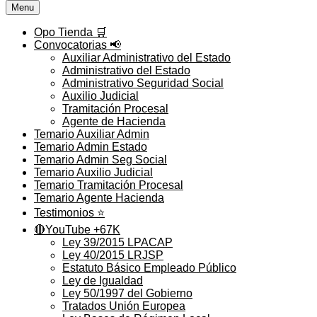
Menu
Opo Tienda 🛒
Convocatorias 📢
Auxiliar Administrativo del Estado
Administrativo del Estado
Administrativo Seguridad Social
Auxilio Judicial
Tramitación Procesal
Agente de Hacienda
Temario Auxiliar Admin
Temario Admin Estado
Temario Admin Seg Social
Temario Auxilio Judicial
Temario Tramitación Procesal
Temario Agente Hacienda
Testimonios ⭐️
🔴YouTube +67K
Ley 39/2015 LPACAP
Ley 40/2015 LRJSP
Estatuto Básico Empleado Público
Ley de Igualdad
Ley 50/1997 del Gobierno
Tratados Unión Europea