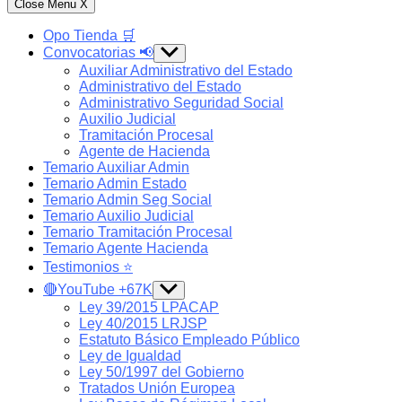
Close Menu
X
Opo Tienda 🛒
Convocatorias 📢
Show
sub
Auxiliar Administrativo del Estado
menu
Administrativo del Estado
Administrativo Seguridad Social
Auxilio Judicial
Tramitación Procesal
Agente de Hacienda
Temario Auxiliar Admin
Temario Admin Estado
Temario Admin Seg Social
Temario Auxilio Judicial
Temario Tramitación Procesal
Temario Agente Hacienda
Testimonios ⭐️
🔴YouTube +67K
Show
sub
Ley 39/2015 LPACAP
menu
Ley 40/2015 LRJSP
Estatuto Básico Empleado Público
Ley de Igualdad
Ley 50/1997 del Gobierno
Tratados Unión Europea