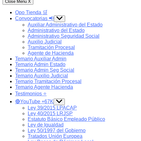
Close Menu
X
Opo Tienda 🛒
Convocatorias 📢
Show
sub
Auxiliar Administrativo del Estado
menu
Administrativo del Estado
Administrativo Seguridad Social
Auxilio Judicial
Tramitación Procesal
Agente de Hacienda
Temario Auxiliar Admin
Temario Admin Estado
Temario Admin Seg Social
Temario Auxilio Judicial
Temario Tramitación Procesal
Temario Agente Hacienda
Testimonios ⭐️
🔴YouTube +67K
Show
sub
Ley 39/2015 LPACAP
menu
Ley 40/2015 LRJSP
Estatuto Básico Empleado Público
Ley de Igualdad
Ley 50/1997 del Gobierno
Tratados Unión Europea