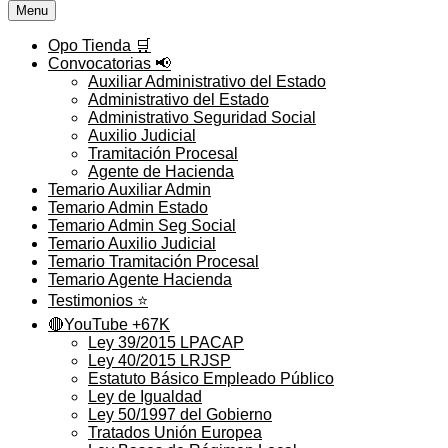
Menu
Opo Tienda 🛒
Convocatorias 📢
Auxiliar Administrativo del Estado
Administrativo del Estado
Administrativo Seguridad Social
Auxilio Judicial
Tramitación Procesal
Agente de Hacienda
Temario Auxiliar Admin
Temario Admin Estado
Temario Admin Seg Social
Temario Auxilio Judicial
Temario Tramitación Procesal
Temario Agente Hacienda
Testimonios ⭐️
🔴YouTube +67K
Ley 39/2015 LPACAP
Ley 40/2015 LRJSP
Estatuto Básico Empleado Público
Ley de Igualdad
Ley 50/1997 del Gobierno
Tratados Unión Europea