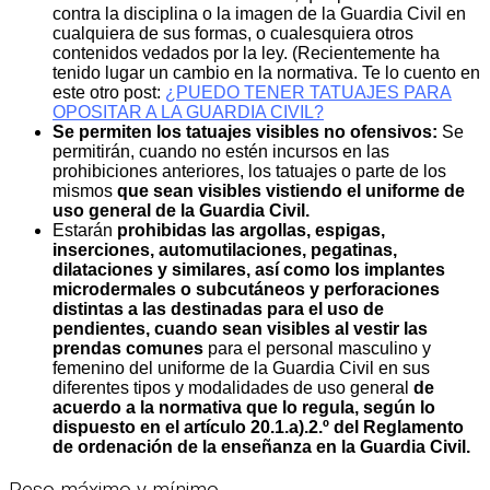
contra la disciplina o la imagen de la Guardia Civil en
cualquiera de sus formas, o cualesquiera otros
contenidos vedados por la ley. (Recientemente ha
tenido lugar un cambio en la normativa. Te lo cuento en
este otro post:
¿PUEDO TENER TATUAJES PARA
OPOSITAR A LA GUARDIA CIVIL?
Se permiten los tatuajes visibles no ofensivos:
Se
permitirán, cuando no estén incursos en las
prohibiciones anteriores, los tatuajes o parte de los
mismos
que sean visibles vistiendo el uniforme de
uso general de la Guardia Civil.
Estarán
prohibidas las argollas, espigas,
inserciones, automutilaciones, pegatinas,
dilataciones y similares, así como los implantes
microdermales o subcutáneos y perforaciones
distintas a las destinadas para el uso de
pendientes, cuando sean visibles al vestir las
prendas comunes
para el personal masculino y
femenino del uniforme de la Guardia Civil en sus
diferentes tipos y modalidades de uso general
de
acuerdo a la normativa que lo regula, según lo
dispuesto en el artículo 20.1.a).2.º del Reglamento
de ordenación de la enseñanza en la Guardia Civil.
Peso máximo y mínimo