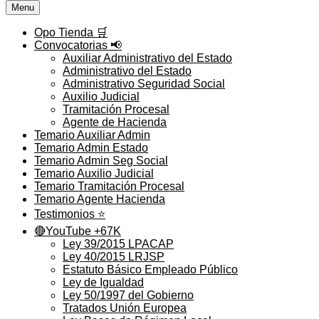
Menu
Opo Tienda 🛒
Convocatorias 📢
Auxiliar Administrativo del Estado
Administrativo del Estado
Administrativo Seguridad Social
Auxilio Judicial
Tramitación Procesal
Agente de Hacienda
Temario Auxiliar Admin
Temario Admin Estado
Temario Admin Seg Social
Temario Auxilio Judicial
Temario Tramitación Procesal
Temario Agente Hacienda
Testimonios ⭐️
🔴YouTube +67K
Ley 39/2015 LPACAP
Ley 40/2015 LRJSP
Estatuto Básico Empleado Público
Ley de Igualdad
Ley 50/1997 del Gobierno
Tratados Unión Europea