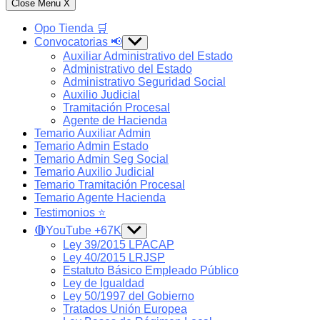
Close Menu
X
Opo Tienda 🛒
Convocatorias 📢
Show
sub
Auxiliar Administrativo del Estado
menu
Administrativo del Estado
Administrativo Seguridad Social
Auxilio Judicial
Tramitación Procesal
Agente de Hacienda
Temario Auxiliar Admin
Temario Admin Estado
Temario Admin Seg Social
Temario Auxilio Judicial
Temario Tramitación Procesal
Temario Agente Hacienda
Testimonios ⭐️
🔴YouTube +67K
Show
sub
Ley 39/2015 LPACAP
menu
Ley 40/2015 LRJSP
Estatuto Básico Empleado Público
Ley de Igualdad
Ley 50/1997 del Gobierno
Tratados Unión Europea