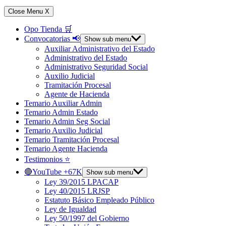
Close Menu
X
Opo Tienda 🛒
Convocatorias 📢
Show sub menu
Auxiliar Administrativo del Estado
Administrativo del Estado
Administrativo Seguridad Social
Auxilio Judicial
Tramitación Procesal
Agente de Hacienda
Temario Auxiliar Admin
Temario Admin Estado
Temario Admin Seg Social
Temario Auxilio Judicial
Temario Tramitación Procesal
Temario Agente Hacienda
Testimonios ⭐️
🔴YouTube +67K
Show sub menu
Ley 39/2015 LPACAP
Ley 40/2015 LRJSP
Estatuto Básico Empleado Público
Ley de Igualdad
Ley 50/1997 del Gobierno