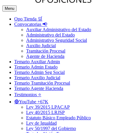
Menu
Opo Tienda 🛒
Convocatorias 📢
Auxiliar Administrativo del Estado
Administrativo del Estado
Administrativo Seguridad Social
Auxilio Judicial
Tramitación Procesal
Agente de Hacienda
Temario Auxiliar Admin
Temario Admin Estado
Temario Admin Seg Social
Temario Auxilio Judicial
Temario Tramitación Procesal
Temario Agente Hacienda
Testimonios ⭐️
🔴YouTube +67K
Ley 39/2015 LPACAP
Ley 40/2015 LRJSP
Estatuto Básico Empleado Público
Ley de Igualdad
Ley 50/1997 del Gobierno