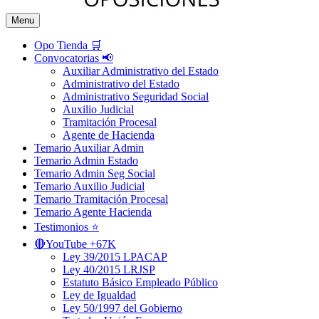
Menu
Opo Tienda 🛒
Convocatorias 📢
Auxiliar Administrativo del Estado
Administrativo del Estado
Administrativo Seguridad Social
Auxilio Judicial
Tramitación Procesal
Agente de Hacienda
Temario Auxiliar Admin
Temario Admin Estado
Temario Admin Seg Social
Temario Auxilio Judicial
Temario Tramitación Procesal
Temario Agente Hacienda
Testimonios ⭐️
🔴YouTube +67K
Ley 39/2015 LPACAP
Ley 40/2015 LRJSP
Estatuto Básico Empleado Público
Ley de Igualdad
Ley 50/1997 del Gobierno