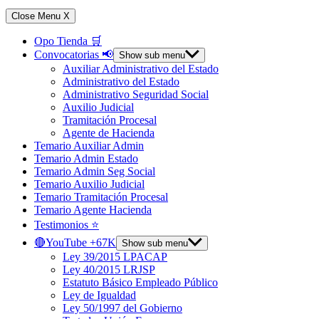
Close Menu
X
Opo Tienda 🛒
Convocatorias 📢
Show sub menu
Auxiliar Administrativo del Estado
Administrativo del Estado
Administrativo Seguridad Social
Auxilio Judicial
Tramitación Procesal
Agente de Hacienda
Temario Auxiliar Admin
Temario Admin Estado
Temario Admin Seg Social
Temario Auxilio Judicial
Temario Tramitación Procesal
Temario Agente Hacienda
Testimonios ⭐️
🔴YouTube +67K
Show sub menu
Ley 39/2015 LPACAP
Ley 40/2015 LRJSP
Estatuto Básico Empleado Público
Ley de Igualdad
Ley 50/1997 del Gobierno