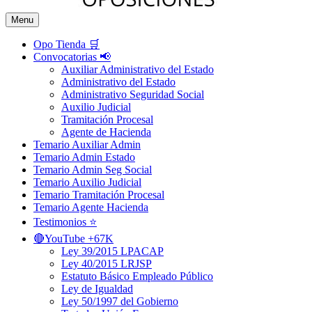
Menu
Opo Tienda 🛒
Convocatorias 📢
Auxiliar Administrativo del Estado
Administrativo del Estado
Administrativo Seguridad Social
Auxilio Judicial
Tramitación Procesal
Agente de Hacienda
Temario Auxiliar Admin
Temario Admin Estado
Temario Admin Seg Social
Temario Auxilio Judicial
Temario Tramitación Procesal
Temario Agente Hacienda
Testimonios ⭐️
🔴YouTube +67K
Ley 39/2015 LPACAP
Ley 40/2015 LRJSP
Estatuto Básico Empleado Público
Ley de Igualdad
Ley 50/1997 del Gobierno