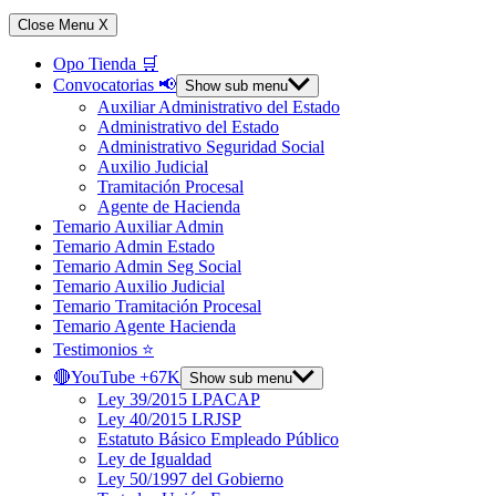
Close Menu
X
Opo Tienda 🛒
Convocatorias 📢
Show sub menu
Auxiliar Administrativo del Estado
Administrativo del Estado
Administrativo Seguridad Social
Auxilio Judicial
Tramitación Procesal
Agente de Hacienda
Temario Auxiliar Admin
Temario Admin Estado
Temario Admin Seg Social
Temario Auxilio Judicial
Temario Tramitación Procesal
Temario Agente Hacienda
Testimonios ⭐️
🔴YouTube +67K
Show sub menu
Ley 39/2015 LPACAP
Ley 40/2015 LRJSP
Estatuto Básico Empleado Público
Ley de Igualdad
Ley 50/1997 del Gobierno