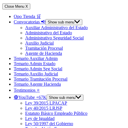
Close Menu
X
Opo Tienda 🛒
Convocatorias 📢
Show sub menu
Auxiliar Administrativo del Estado
Administrativo del Estado
Administrativo Seguridad Social
Auxilio Judicial
Tramitación Procesal
Agente de Hacienda
Temario Auxiliar Admin
Temario Admin Estado
Temario Admin Seg Social
Temario Auxilio Judicial
Temario Tramitación Procesal
Temario Agente Hacienda
Testimonios ⭐️
🔴YouTube +67K
Show sub menu
Ley 39/2015 LPACAP
Ley 40/2015 LRJSP
Estatuto Básico Empleado Público
Ley de Igualdad
Ley 50/1997 del Gobierno