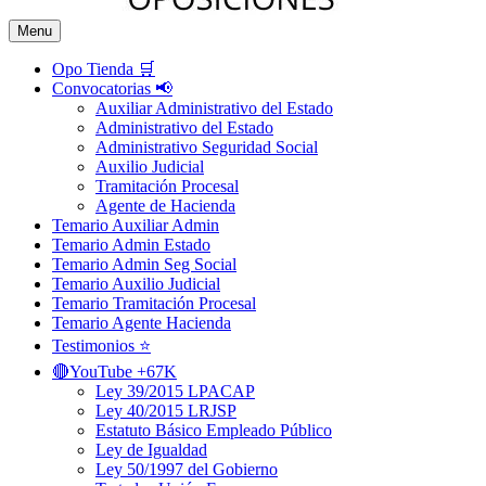
Menu
Opo Tienda 🛒
Convocatorias 📢
Auxiliar Administrativo del Estado
Administrativo del Estado
Administrativo Seguridad Social
Auxilio Judicial
Tramitación Procesal
Agente de Hacienda
Temario Auxiliar Admin
Temario Admin Estado
Temario Admin Seg Social
Temario Auxilio Judicial
Temario Tramitación Procesal
Temario Agente Hacienda
Testimonios ⭐️
🔴YouTube +67K
Ley 39/2015 LPACAP
Ley 40/2015 LRJSP
Estatuto Básico Empleado Público
Ley de Igualdad
Ley 50/1997 del Gobierno