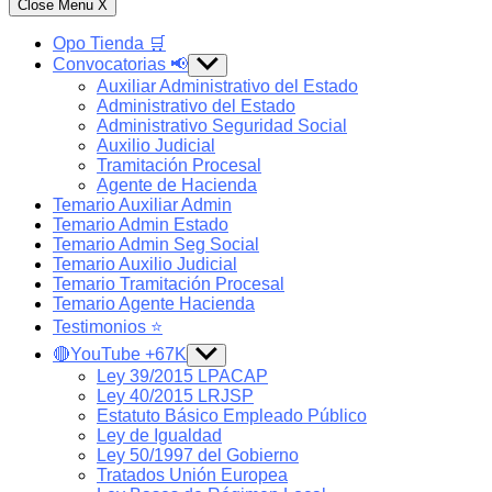
Close Menu
X
Opo Tienda 🛒
Convocatorias 📢
Show
sub
Auxiliar Administrativo del Estado
menu
Administrativo del Estado
Administrativo Seguridad Social
Auxilio Judicial
Tramitación Procesal
Agente de Hacienda
Temario Auxiliar Admin
Temario Admin Estado
Temario Admin Seg Social
Temario Auxilio Judicial
Temario Tramitación Procesal
Temario Agente Hacienda
Testimonios ⭐️
🔴YouTube +67K
Show
sub
Ley 39/2015 LPACAP
menu
Ley 40/2015 LRJSP
Estatuto Básico Empleado Público
Ley de Igualdad
Ley 50/1997 del Gobierno
Tratados Unión Europea