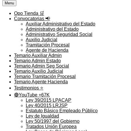
Menu
Opo Tienda 🛒
Convocatorias 📢
Auxiliar Administrativo del Estado
Administrativo del Estado
Administrativo Seguridad Social
Auxilio Judicial
Tramitación Procesal
Agente de Hacienda
Temario Auxiliar Admin
Temario Admin Estado
Temario Admin Seg Social
Temario Auxilio Judicial
Temario Tramitación Procesal
Temario Agente Hacienda
Testimonios ⭐️
🔴YouTube +67K
Ley 39/2015 LPACAP
Ley 40/2015 LRJSP
Estatuto Básico Empleado Público
Ley de Igualdad
Ley 50/1997 del Gobierno
Tratados Unión Europea