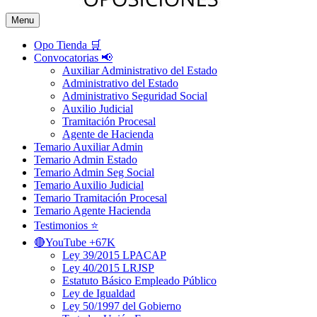
Menu
Opo Tienda 🛒
Convocatorias 📢
Auxiliar Administrativo del Estado
Administrativo del Estado
Administrativo Seguridad Social
Auxilio Judicial
Tramitación Procesal
Agente de Hacienda
Temario Auxiliar Admin
Temario Admin Estado
Temario Admin Seg Social
Temario Auxilio Judicial
Temario Tramitación Procesal
Temario Agente Hacienda
Testimonios ⭐️
🔴YouTube +67K
Ley 39/2015 LPACAP
Ley 40/2015 LRJSP
Estatuto Básico Empleado Público
Ley de Igualdad
Ley 50/1997 del Gobierno