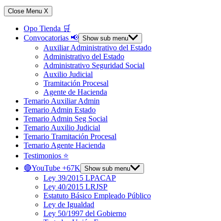
Close Menu
X
Opo Tienda 🛒
Convocatorias 📢
Show sub menu
Auxiliar Administrativo del Estado
Administrativo del Estado
Administrativo Seguridad Social
Auxilio Judicial
Tramitación Procesal
Agente de Hacienda
Temario Auxiliar Admin
Temario Admin Estado
Temario Admin Seg Social
Temario Auxilio Judicial
Temario Tramitación Procesal
Temario Agente Hacienda
Testimonios ⭐️
🔴YouTube +67K
Show sub menu
Ley 39/2015 LPACAP
Ley 40/2015 LRJSP
Estatuto Básico Empleado Público
Ley de Igualdad
Ley 50/1997 del Gobierno