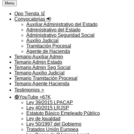
Menu
Opo Tienda 🛒
Convocatorias 📢
Auxiliar Administrativo del Estado
Administrativo del Estado
Administrativo Seguridad Social
Auxilio Judicial
Tramitación Procesal
Agente de Hacienda
Temario Auxiliar Admin
Temario Admin Estado
Temario Admin Seg Social
Temario Auxilio Judicial
Temario Tramitación Procesal
Temario Agente Hacienda
Testimonios ⭐️
🔴YouTube +67K
Ley 39/2015 LPACAP
Ley 40/2015 LRJSP
Estatuto Básico Empleado Público
Ley de Igualdad
Ley 50/1997 del Gobierno
Tratados Unión Europea