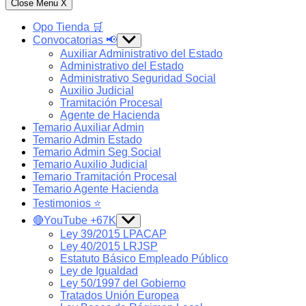
Close Menu
X
Opo Tienda 🛒
Convocatorias 📢
Show
sub
Auxiliar Administrativo del Estado
menu
Administrativo del Estado
Administrativo Seguridad Social
Auxilio Judicial
Tramitación Procesal
Agente de Hacienda
Temario Auxiliar Admin
Temario Admin Estado
Temario Admin Seg Social
Temario Auxilio Judicial
Temario Tramitación Procesal
Temario Agente Hacienda
Testimonios ⭐️
🔴YouTube +67K
Show
sub
Ley 39/2015 LPACAP
menu
Ley 40/2015 LRJSP
Estatuto Básico Empleado Público
Ley de Igualdad
Ley 50/1997 del Gobierno
Tratados Unión Europea