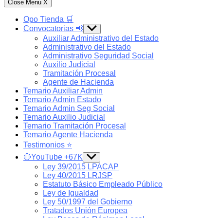
Close Menu
X
Opo Tienda 🛒
Convocatorias 📢
Show
sub
Auxiliar Administrativo del Estado
menu
Administrativo del Estado
Administrativo Seguridad Social
Auxilio Judicial
Tramitación Procesal
Agente de Hacienda
Temario Auxiliar Admin
Temario Admin Estado
Temario Admin Seg Social
Temario Auxilio Judicial
Temario Tramitación Procesal
Temario Agente Hacienda
Testimonios ⭐️
🔴YouTube +67K
Show
sub
Ley 39/2015 LPACAP
menu
Ley 40/2015 LRJSP
Estatuto Básico Empleado Público
Ley de Igualdad
Ley 50/1997 del Gobierno
Tratados Unión Europea