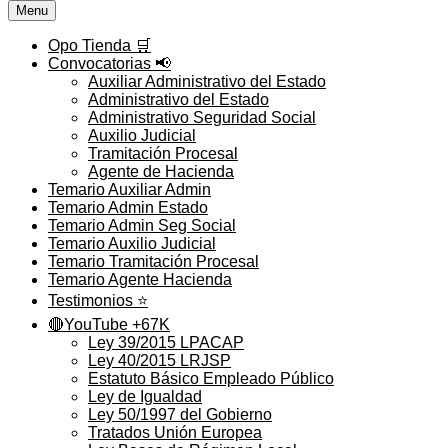
Menu
Opo Tienda 🛒
Convocatorias 📢
Auxiliar Administrativo del Estado
Administrativo del Estado
Administrativo Seguridad Social
Auxilio Judicial
Tramitación Procesal
Agente de Hacienda
Temario Auxiliar Admin
Temario Admin Estado
Temario Admin Seg Social
Temario Auxilio Judicial
Temario Tramitación Procesal
Temario Agente Hacienda
Testimonios ⭐️
🔴YouTube +67K
Ley 39/2015 LPACAP
Ley 40/2015 LRJSP
Estatuto Básico Empleado Público
Ley de Igualdad
Ley 50/1997 del Gobierno
Tratados Unión Europea