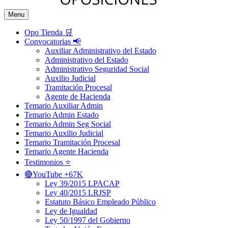
Menu
Opo Tienda 🛒
Convocatorias 📢
Auxiliar Administrativo del Estado
Administrativo del Estado
Administrativo Seguridad Social
Auxilio Judicial
Tramitación Procesal
Agente de Hacienda
Temario Auxiliar Admin
Temario Admin Estado
Temario Admin Seg Social
Temario Auxilio Judicial
Temario Tramitación Procesal
Temario Agente Hacienda
Testimonios ⭐️
🔴YouTube +67K
Ley 39/2015 LPACAP
Ley 40/2015 LRJSP
Estatuto Básico Empleado Público
Ley de Igualdad
Ley 50/1997 del Gobierno