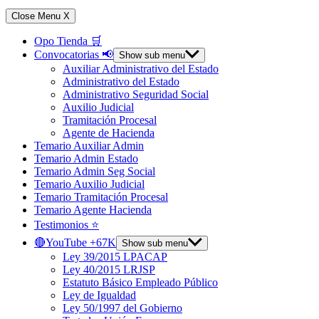
Close Menu
X
Opo Tienda 🛒
Convocatorias 📢
Show sub menu
Auxiliar Administrativo del Estado
Administrativo del Estado
Administrativo Seguridad Social
Auxilio Judicial
Tramitación Procesal
Agente de Hacienda
Temario Auxiliar Admin
Temario Admin Estado
Temario Admin Seg Social
Temario Auxilio Judicial
Temario Tramitación Procesal
Temario Agente Hacienda
Testimonios ⭐️
🔴YouTube +67K
Show sub menu
Ley 39/2015 LPACAP
Ley 40/2015 LRJSP
Estatuto Básico Empleado Público
Ley de Igualdad
Ley 50/1997 del Gobierno