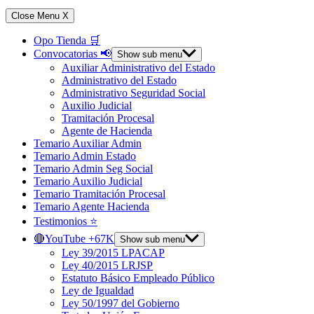
Close Menu
X
Opo Tienda 🛒
Convocatorias 📢
Show sub menu
Auxiliar Administrativo del Estado
Administrativo del Estado
Administrativo Seguridad Social
Auxilio Judicial
Tramitación Procesal
Agente de Hacienda
Temario Auxiliar Admin
Temario Admin Estado
Temario Admin Seg Social
Temario Auxilio Judicial
Temario Tramitación Procesal
Temario Agente Hacienda
Testimonios ⭐️
🔴YouTube +67K
Show sub menu
Ley 39/2015 LPACAP
Ley 40/2015 LRJSP
Estatuto Básico Empleado Público
Ley de Igualdad
Ley 50/1997 del Gobierno