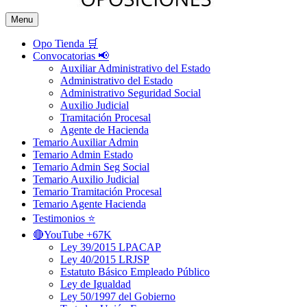
Menu
Opo Tienda 🛒
Convocatorias 📢
Auxiliar Administrativo del Estado
Administrativo del Estado
Administrativo Seguridad Social
Auxilio Judicial
Tramitación Procesal
Agente de Hacienda
Temario Auxiliar Admin
Temario Admin Estado
Temario Admin Seg Social
Temario Auxilio Judicial
Temario Tramitación Procesal
Temario Agente Hacienda
Testimonios ⭐️
🔴YouTube +67K
Ley 39/2015 LPACAP
Ley 40/2015 LRJSP
Estatuto Básico Empleado Público
Ley de Igualdad
Ley 50/1997 del Gobierno