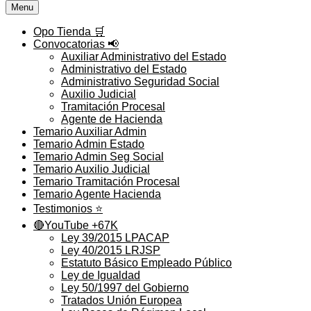
Menu
Opo Tienda 🛒
Convocatorias 📢
Auxiliar Administrativo del Estado
Administrativo del Estado
Administrativo Seguridad Social
Auxilio Judicial
Tramitación Procesal
Agente de Hacienda
Temario Auxiliar Admin
Temario Admin Estado
Temario Admin Seg Social
Temario Auxilio Judicial
Temario Tramitación Procesal
Temario Agente Hacienda
Testimonios ⭐️
🔴YouTube +67K
Ley 39/2015 LPACAP
Ley 40/2015 LRJSP
Estatuto Básico Empleado Público
Ley de Igualdad
Ley 50/1997 del Gobierno
Tratados Unión Europea