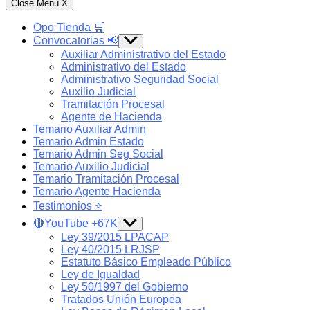
Close Menu
X
Opo Tienda 🛒
Convocatorias 📢
Show
sub
Auxiliar Administrativo del Estado
menu
Administrativo del Estado
Administrativo Seguridad Social
Auxilio Judicial
Tramitación Procesal
Agente de Hacienda
Temario Auxiliar Admin
Temario Admin Estado
Temario Admin Seg Social
Temario Auxilio Judicial
Temario Tramitación Procesal
Temario Agente Hacienda
Testimonios ⭐️
🔴YouTube +67K
Show
sub
Ley 39/2015 LPACAP
menu
Ley 40/2015 LRJSP
Estatuto Básico Empleado Público
Ley de Igualdad
Ley 50/1997 del Gobierno
Tratados Unión Europea