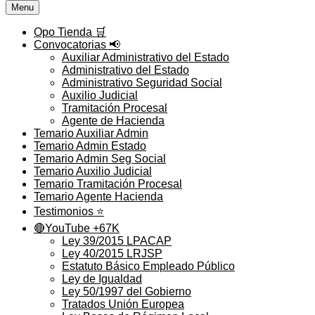
Menu
Opo Tienda 🛒
Convocatorias 📢
Auxiliar Administrativo del Estado
Administrativo del Estado
Administrativo Seguridad Social
Auxilio Judicial
Tramitación Procesal
Agente de Hacienda
Temario Auxiliar Admin
Temario Admin Estado
Temario Admin Seg Social
Temario Auxilio Judicial
Temario Tramitación Procesal
Temario Agente Hacienda
Testimonios ⭐️
🔴YouTube +67K
Ley 39/2015 LPACAP
Ley 40/2015 LRJSP
Estatuto Básico Empleado Público
Ley de Igualdad
Ley 50/1997 del Gobierno
Tratados Unión Europea