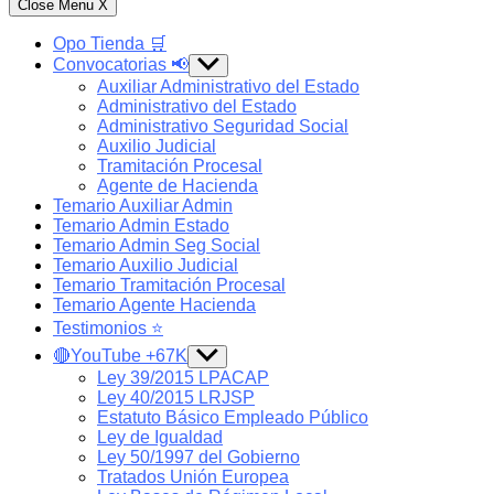
Close Menu
X
Opo Tienda 🛒
Convocatorias 📢
Show
sub
Auxiliar Administrativo del Estado
menu
Administrativo del Estado
Administrativo Seguridad Social
Auxilio Judicial
Tramitación Procesal
Agente de Hacienda
Temario Auxiliar Admin
Temario Admin Estado
Temario Admin Seg Social
Temario Auxilio Judicial
Temario Tramitación Procesal
Temario Agente Hacienda
Testimonios ⭐️
🔴YouTube +67K
Show
sub
Ley 39/2015 LPACAP
menu
Ley 40/2015 LRJSP
Estatuto Básico Empleado Público
Ley de Igualdad
Ley 50/1997 del Gobierno
Tratados Unión Europea