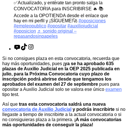
✅Actualizado, y entérate tan pronto salga la
CONVOCATORIA para INSCRIBIRSE 🔥 📚
Accede a la OPOTIENDA desde el enlace que
hay en mi perfil y ¡SÍGUEME!🚀
#oposiciones
#empleopublico
#opositar
#auxiliojudicial
#oposicion
♬ sonido original –
repasandosinpapeles
YouTube
TikTok
Instagram
Si no consigues plaza en esta convocatoria, recuerda que
hay más oportunidades, pues
¡ya se ha aprobado 635
plazas de Auxilio Judicial en la OEP 2025 publicada en
julio, para la Próxima Convocatoria cuyo plazo de
inscripción podrá abrirse desde que tengamos los
aprobados del examen del 27 de septiembre
pues para
opositar a Auxilio Judicial solo se valora ese único
examen
tipo test.
Así que
tras esta convocatoria saldrá una nueva
convocatoria de Auxilio Judicial
y podrás inscribirte
si no
llegaste a tiempo de inscribirte a la actual convocatoria o si
no consiguieras plaza a la primera.
¡A más convocatorias
más oportunidades de conseguir la plaza!