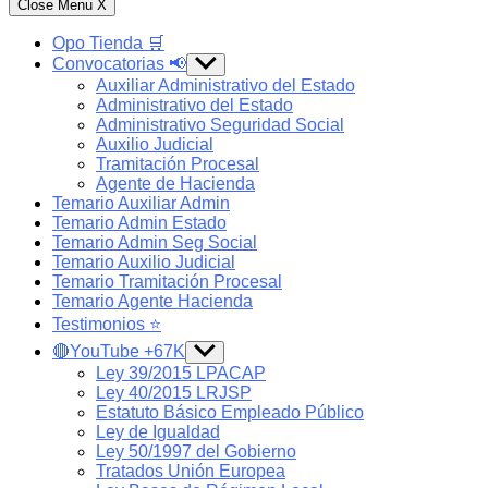
Close Menu
X
Opo Tienda 🛒
Convocatorias 📢
Show
sub
Auxiliar Administrativo del Estado
menu
Administrativo del Estado
Administrativo Seguridad Social
Auxilio Judicial
Tramitación Procesal
Agente de Hacienda
Temario Auxiliar Admin
Temario Admin Estado
Temario Admin Seg Social
Temario Auxilio Judicial
Temario Tramitación Procesal
Temario Agente Hacienda
Testimonios ⭐️
🔴YouTube +67K
Show
sub
Ley 39/2015 LPACAP
menu
Ley 40/2015 LRJSP
Estatuto Básico Empleado Público
Ley de Igualdad
Ley 50/1997 del Gobierno
Tratados Unión Europea