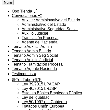
Menu
Opo Tienda 🛒
Convocatorias 📢
Auxiliar Administrativo del Estado
Administrativo del Estado
Administrativo Seguridad Social
Auxilio Judicial
Tramitación Procesal
Agente de Hacienda
Temario Auxiliar Admin
Temario Admin Estado
Temario Admin Seg Social
Temario Auxilio Judicial
Temario Tramitación Procesal
Temario Agente Hacienda
Testimonios ⭐️
🔴YouTube +67K
Ley 39/2015 LPACAP
Ley 40/2015 LRJSP
Estatuto Básico Empleado Público
Ley de Igualdad
Ley 50/1997 del Gobierno
Tratados Unión Europea