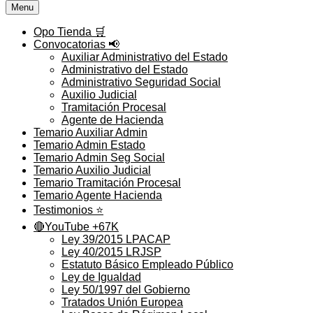
Menu
Opo Tienda 🛒
Convocatorias 📢
Auxiliar Administrativo del Estado
Administrativo del Estado
Administrativo Seguridad Social
Auxilio Judicial
Tramitación Procesal
Agente de Hacienda
Temario Auxiliar Admin
Temario Admin Estado
Temario Admin Seg Social
Temario Auxilio Judicial
Temario Tramitación Procesal
Temario Agente Hacienda
Testimonios ⭐️
🔴YouTube +67K
Ley 39/2015 LPACAP
Ley 40/2015 LRJSP
Estatuto Básico Empleado Público
Ley de Igualdad
Ley 50/1997 del Gobierno
Tratados Unión Europea