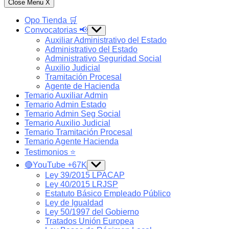
Close Menu
X
Opo Tienda 🛒
Convocatorias 📢
Show
sub
Auxiliar Administrativo del Estado
menu
Administrativo del Estado
Administrativo Seguridad Social
Auxilio Judicial
Tramitación Procesal
Agente de Hacienda
Temario Auxiliar Admin
Temario Admin Estado
Temario Admin Seg Social
Temario Auxilio Judicial
Temario Tramitación Procesal
Temario Agente Hacienda
Testimonios ⭐️
🔴YouTube +67K
Show
sub
Ley 39/2015 LPACAP
menu
Ley 40/2015 LRJSP
Estatuto Básico Empleado Público
Ley de Igualdad
Ley 50/1997 del Gobierno
Tratados Unión Europea