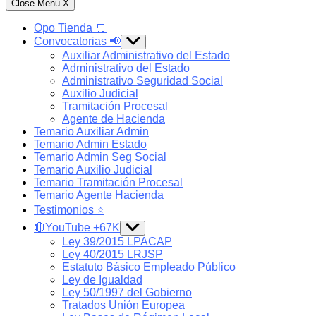
Close Menu
X
Opo Tienda 🛒
Convocatorias 📢
Show
sub
Auxiliar Administrativo del Estado
menu
Administrativo del Estado
Administrativo Seguridad Social
Auxilio Judicial
Tramitación Procesal
Agente de Hacienda
Temario Auxiliar Admin
Temario Admin Estado
Temario Admin Seg Social
Temario Auxilio Judicial
Temario Tramitación Procesal
Temario Agente Hacienda
Testimonios ⭐️
🔴YouTube +67K
Show
sub
Ley 39/2015 LPACAP
menu
Ley 40/2015 LRJSP
Estatuto Básico Empleado Público
Ley de Igualdad
Ley 50/1997 del Gobierno
Tratados Unión Europea