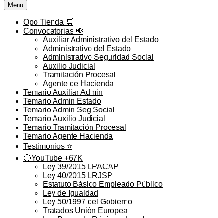
Menu
Opo Tienda 🛒
Convocatorias 📢
Auxiliar Administrativo del Estado
Administrativo del Estado
Administrativo Seguridad Social
Auxilio Judicial
Tramitación Procesal
Agente de Hacienda
Temario Auxiliar Admin
Temario Admin Estado
Temario Admin Seg Social
Temario Auxilio Judicial
Temario Tramitación Procesal
Temario Agente Hacienda
Testimonios ⭐️
🔴YouTube +67K
Ley 39/2015 LPACAP
Ley 40/2015 LRJSP
Estatuto Básico Empleado Público
Ley de Igualdad
Ley 50/1997 del Gobierno
Tratados Unión Europea