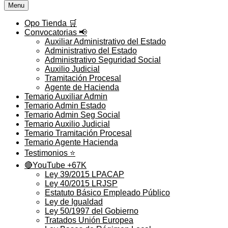
Menu
Opo Tienda 🛒
Convocatorias 📢
Auxiliar Administrativo del Estado
Administrativo del Estado
Administrativo Seguridad Social
Auxilio Judicial
Tramitación Procesal
Agente de Hacienda
Temario Auxiliar Admin
Temario Admin Estado
Temario Admin Seg Social
Temario Auxilio Judicial
Temario Tramitación Procesal
Temario Agente Hacienda
Testimonios ⭐️
🔴YouTube +67K
Ley 39/2015 LPACAP
Ley 40/2015 LRJSP
Estatuto Básico Empleado Público
Ley de Igualdad
Ley 50/1997 del Gobierno
Tratados Unión Europea