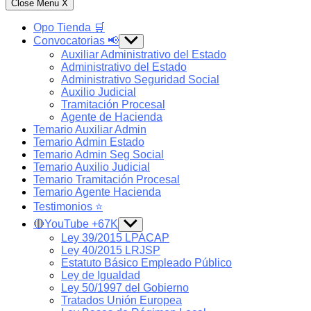
Close Menu
X
Opo Tienda 🛒
Convocatorias 📢
Show
sub
Auxiliar Administrativo del Estado
menu
Administrativo del Estado
Administrativo Seguridad Social
Auxilio Judicial
Tramitación Procesal
Agente de Hacienda
Temario Auxiliar Admin
Temario Admin Estado
Temario Admin Seg Social
Temario Auxilio Judicial
Temario Tramitación Procesal
Temario Agente Hacienda
Testimonios ⭐️
🔴YouTube +67K
Show
sub
Ley 39/2015 LPACAP
menu
Ley 40/2015 LRJSP
Estatuto Básico Empleado Público
Ley de Igualdad
Ley 50/1997 del Gobierno
Tratados Unión Europea