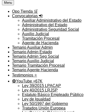
Menu
Opo Tienda 🛒
Convocatorias 📢
Auxiliar Administrativo del Estado
Administrativo del Estado
Administrativo Seguridad Social
Auxilio Judicial
Tramitación Procesal
Agente de Hacienda
Temario Auxiliar Admin
Temario Admin Estado
Temario Admin Seg Social
Temario Auxilio Judicial
Temario Tramitación Procesal
Temario Agente Hacienda
Testimonios ⭐️
🔴YouTube +67K
Ley 39/2015 LPACAP
Ley 40/2015 LRJSP
Estatuto Básico Empleado Público
Ley de Igualdad
Ley 50/1997 del Gobierno
Tratados Unión Europea