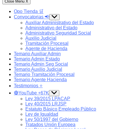
Close Menu
X
Opo Tienda 🛒
Convocatorias 📢
Show
sub
Auxiliar Administrativo del Estado
menu
Administrativo del Estado
Administrativo Seguridad Social
Auxilio Judicial
Tramitación Procesal
Agente de Hacienda
Temario Auxiliar Admin
Temario Admin Estado
Temario Admin Seg Social
Temario Auxilio Judicial
Temario Tramitación Procesal
Temario Agente Hacienda
Testimonios ⭐️
🔴YouTube +67K
Show
sub
Ley 39/2015 LPACAP
menu
Ley 40/2015 LRJSP
Estatuto Básico Empleado Público
Ley de Igualdad
Ley 50/1997 del Gobierno
Tratados Unión Europea