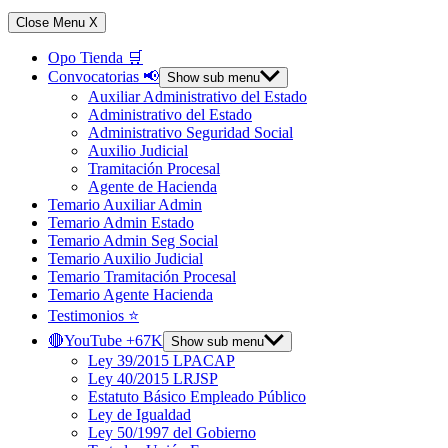
Close Menu
X
Opo Tienda 🛒
Convocatorias 📢
Show sub menu
Auxiliar Administrativo del Estado
Administrativo del Estado
Administrativo Seguridad Social
Auxilio Judicial
Tramitación Procesal
Agente de Hacienda
Temario Auxiliar Admin
Temario Admin Estado
Temario Admin Seg Social
Temario Auxilio Judicial
Temario Tramitación Procesal
Temario Agente Hacienda
Testimonios ⭐️
🔴YouTube +67K
Show sub menu
Ley 39/2015 LPACAP
Ley 40/2015 LRJSP
Estatuto Básico Empleado Público
Ley de Igualdad
Ley 50/1997 del Gobierno