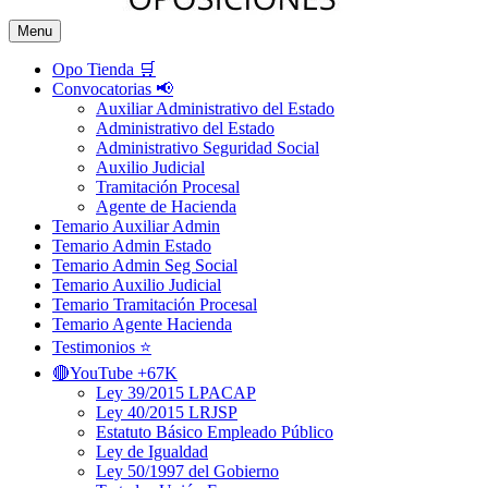
Menu
Opo Tienda 🛒
Convocatorias 📢
Auxiliar Administrativo del Estado
Administrativo del Estado
Administrativo Seguridad Social
Auxilio Judicial
Tramitación Procesal
Agente de Hacienda
Temario Auxiliar Admin
Temario Admin Estado
Temario Admin Seg Social
Temario Auxilio Judicial
Temario Tramitación Procesal
Temario Agente Hacienda
Testimonios ⭐️
🔴YouTube +67K
Ley 39/2015 LPACAP
Ley 40/2015 LRJSP
Estatuto Básico Empleado Público
Ley de Igualdad
Ley 50/1997 del Gobierno