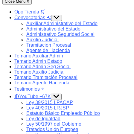
Close Menu
X
Opo Tienda 🛒
Convocatorias 📢
Show
sub
Auxiliar Administrativo del Estado
menu
Administrativo del Estado
Administrativo Seguridad Social
Auxilio Judicial
Tramitación Procesal
Agente de Hacienda
Temario Auxiliar Admin
Temario Admin Estado
Temario Admin Seg Social
Temario Auxilio Judicial
Temario Tramitación Procesal
Temario Agente Hacienda
Testimonios ⭐️
🔴YouTube +67K
Show
sub
Ley 39/2015 LPACAP
menu
Ley 40/2015 LRJSP
Estatuto Básico Empleado Público
Ley de Igualdad
Ley 50/1997 del Gobierno
Tratados Unión Europea