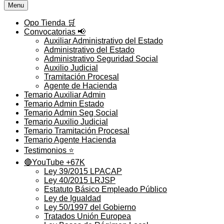
Menu
Opo Tienda 🛒
Convocatorias 📢
Auxiliar Administrativo del Estado
Administrativo del Estado
Administrativo Seguridad Social
Auxilio Judicial
Tramitación Procesal
Agente de Hacienda
Temario Auxiliar Admin
Temario Admin Estado
Temario Admin Seg Social
Temario Auxilio Judicial
Temario Tramitación Procesal
Temario Agente Hacienda
Testimonios ⭐️
🔴YouTube +67K
Ley 39/2015 LPACAP
Ley 40/2015 LRJSP
Estatuto Básico Empleado Público
Ley de Igualdad
Ley 50/1997 del Gobierno
Tratados Unión Europea