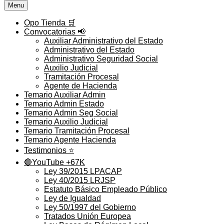
Menu
Opo Tienda 🛒
Convocatorias 📢
Auxiliar Administrativo del Estado
Administrativo del Estado
Administrativo Seguridad Social
Auxilio Judicial
Tramitación Procesal
Agente de Hacienda
Temario Auxiliar Admin
Temario Admin Estado
Temario Admin Seg Social
Temario Auxilio Judicial
Temario Tramitación Procesal
Temario Agente Hacienda
Testimonios ⭐️
🔴YouTube +67K
Ley 39/2015 LPACAP
Ley 40/2015 LRJSP
Estatuto Básico Empleado Público
Ley de Igualdad
Ley 50/1997 del Gobierno
Tratados Unión Europea