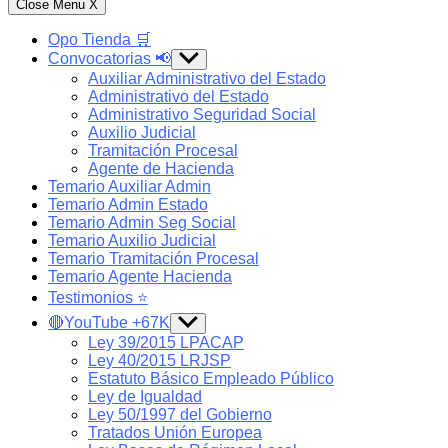
Close Menu
X
Opo Tienda 🛒
Convocatorias 📢
Show
sub
Auxiliar Administrativo del Estado
menu
Administrativo del Estado
Administrativo Seguridad Social
Auxilio Judicial
Tramitación Procesal
Agente de Hacienda
Temario Auxiliar Admin
Temario Admin Estado
Temario Admin Seg Social
Temario Auxilio Judicial
Temario Tramitación Procesal
Temario Agente Hacienda
Testimonios ⭐️
🔴YouTube +67K
Show
sub
Ley 39/2015 LPACAP
menu
Ley 40/2015 LRJSP
Estatuto Básico Empleado Público
Ley de Igualdad
Ley 50/1997 del Gobierno
Tratados Unión Europea