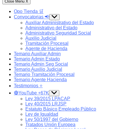
Close Menu
X
Opo Tienda 🛒
Convocatorias 📢
Show
sub
Auxiliar Administrativo del Estado
menu
Administrativo del Estado
Administrativo Seguridad Social
Auxilio Judicial
Tramitación Procesal
Agente de Hacienda
Temario Auxiliar Admin
Temario Admin Estado
Temario Admin Seg Social
Temario Auxilio Judicial
Temario Tramitación Procesal
Temario Agente Hacienda
Testimonios ⭐️
🔴YouTube +67K
Show
sub
Ley 39/2015 LPACAP
menu
Ley 40/2015 LRJSP
Estatuto Básico Empleado Público
Ley de Igualdad
Ley 50/1997 del Gobierno
Tratados Unión Europea