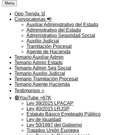
Menu
Opo Tienda 🛒
Convocatorias 📢
Auxiliar Administrativo del Estado
Administrativo del Estado
Administrativo Seguridad Social
Auxilio Judicial
Tramitación Procesal
Agente de Hacienda
Temario Auxiliar Admin
Temario Admin Estado
Temario Admin Seg Social
Temario Auxilio Judicial
Temario Tramitación Procesal
Temario Agente Hacienda
Testimonios ⭐️
🔴YouTube +67K
Ley 39/2015 LPACAP
Ley 40/2015 LRJSP
Estatuto Básico Empleado Público
Ley de Igualdad
Ley 50/1997 del Gobierno
Tratados Unión Europea