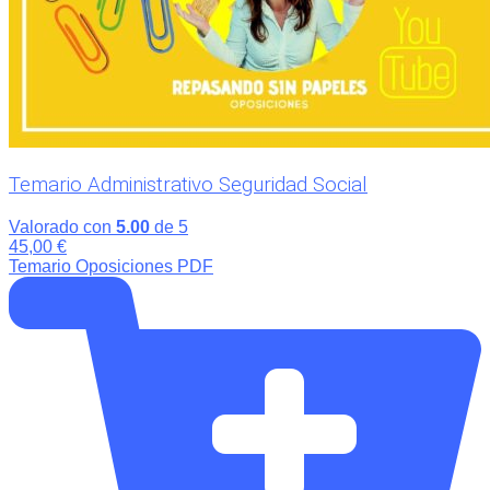
Temario Administrativo Seguridad Social
Valorado con
5.00
de 5
45,00
€
Temario Oposiciones PDF