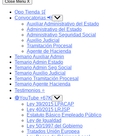
Close Menu
X
Opo Tienda 🛒
Convocatorias 📢
Show
sub
Auxiliar Administrativo del Estado
menu
Administrativo del Estado
Administrativo Seguridad Social
Auxilio Judicial
Tramitación Procesal
Agente de Hacienda
Temario Auxiliar Admin
Temario Admin Estado
Temario Admin Seg Social
Temario Auxilio Judicial
Temario Tramitación Procesal
Temario Agente Hacienda
Testimonios ⭐️
🔴YouTube +67K
Show
sub
Ley 39/2015 LPACAP
menu
Ley 40/2015 LRJSP
Estatuto Básico Empleado Público
Ley de Igualdad
Ley 50/1997 del Gobierno
Tratados Unión Europea