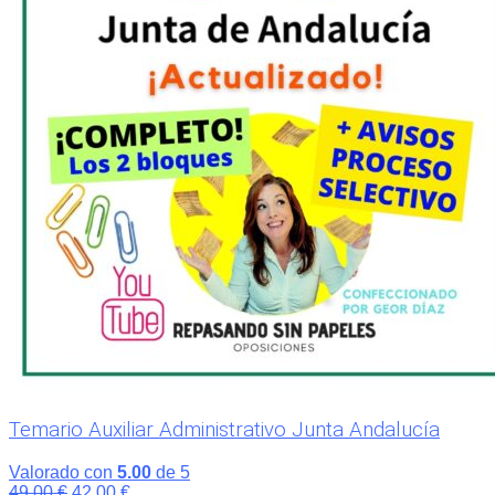
Temario Auxiliar Administrativo Junta Andalucía
Valorado con
5.00
de 5
El
El
49,00
€
42,00
€