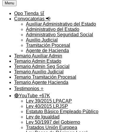
Menu
Opo Tienda 🛒
Convocatorias 📢
Auxiliar Administrativo del Estado
Administrativo del Estado
Administrativo Seguridad Social
Auxilio Judicial
Tramitación Procesal
Agente de Hacienda
Temario Auxiliar Admin
Temario Admin Estado
Temario Admin Seg Social
Temario Auxilio Judicial
Temario Tramitación Procesal
Temario Agente Hacienda
Testimonios ⭐️
🔴YouTube +67K
Ley 39/2015 LPACAP
Ley 40/2015 LRJSP
Estatuto Básico Empleado Público
Ley de Igualdad
Ley 50/1997 del Gobierno
Tratados Unión Europea