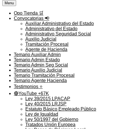
Menu
Opo Tienda 🛒
Convocatorias 📢
Auxiliar Administrativo del Estado
Administrativo del Estado
Administrativo Seguridad Social
Auxilio Judicial
Tramitación Procesal
Agente de Hacienda
Temario Auxiliar Admin
Temario Admin Estado
Temario Admin Seg Social
Temario Auxilio Judicial
Temario Tramitación Procesal
Temario Agente Hacienda
Testimonios ⭐️
🔴YouTube +67K
Ley 39/2015 LPACAP
Ley 40/2015 LRJSP
Estatuto Básico Empleado Público
Ley de Igualdad
Ley 50/1997 del Gobierno
Tratados Unión Europea