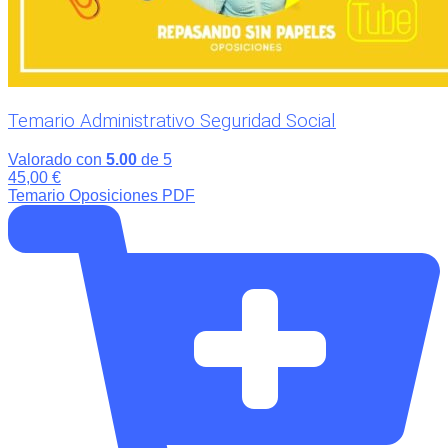
Temario Administrativo Seguridad Social
Valorado con
5.00
de 5
45,00
€
Temario Oposiciones PDF