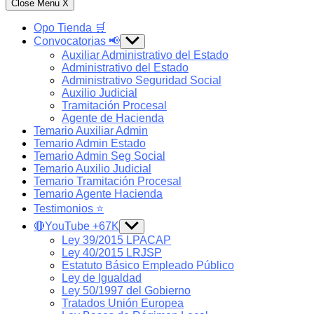
Close Menu
X
Opo Tienda 🛒
Convocatorias 📢
Show
sub
Auxiliar Administrativo del Estado
menu
Administrativo del Estado
Administrativo Seguridad Social
Auxilio Judicial
Tramitación Procesal
Agente de Hacienda
Temario Auxiliar Admin
Temario Admin Estado
Temario Admin Seg Social
Temario Auxilio Judicial
Temario Tramitación Procesal
Temario Agente Hacienda
Testimonios ⭐️
🔴YouTube +67K
Show
sub
Ley 39/2015 LPACAP
menu
Ley 40/2015 LRJSP
Estatuto Básico Empleado Público
Ley de Igualdad
Ley 50/1997 del Gobierno
Tratados Unión Europea