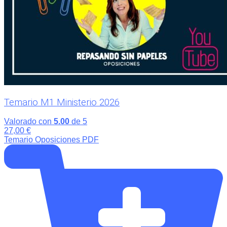
Temario M1 Ministerio 2026
Valorado con
5.00
de 5
27,00
€
Temario Oposiciones PDF