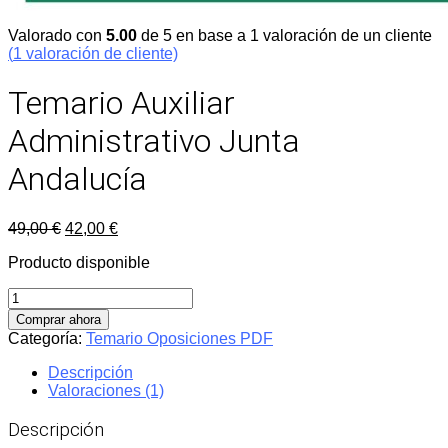
Valorado con
5.00
de 5 en base a
1
valoración de un cliente
(
1
valoración de cliente)
Temario Auxiliar
Administrativo Junta
Andalucía
El
El
49,00
€
42,00
€
precio
precio
Producto disponible
original
actual
era:
es:
Temario
49,00 €.
42,00 €.
Auxiliar
Comprar ahora
Administrativo
Categoría:
Temario Oposiciones PDF
Junta
Andalucía
Descripción
cantidad
Valoraciones (1)
Descripción