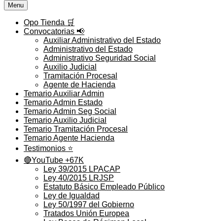
Menu
Opo Tienda 🛒
Convocatorias 📢
Auxiliar Administrativo del Estado
Administrativo del Estado
Administrativo Seguridad Social
Auxilio Judicial
Tramitación Procesal
Agente de Hacienda
Temario Auxiliar Admin
Temario Admin Estado
Temario Admin Seg Social
Temario Auxilio Judicial
Temario Tramitación Procesal
Temario Agente Hacienda
Testimonios ⭐️
🔴YouTube +67K
Ley 39/2015 LPACAP
Ley 40/2015 LRJSP
Estatuto Básico Empleado Público
Ley de Igualdad
Ley 50/1997 del Gobierno
Tratados Unión Europea