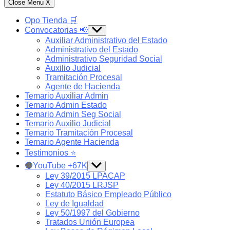
Close Menu
X
Opo Tienda 🛒
Convocatorias 📢
Show
sub
Auxiliar Administrativo del Estado
menu
Administrativo del Estado
Administrativo Seguridad Social
Auxilio Judicial
Tramitación Procesal
Agente de Hacienda
Temario Auxiliar Admin
Temario Admin Estado
Temario Admin Seg Social
Temario Auxilio Judicial
Temario Tramitación Procesal
Temario Agente Hacienda
Testimonios ⭐️
🔴YouTube +67K
Show
sub
Ley 39/2015 LPACAP
menu
Ley 40/2015 LRJSP
Estatuto Básico Empleado Público
Ley de Igualdad
Ley 50/1997 del Gobierno
Tratados Unión Europea