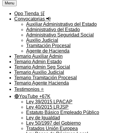
Menu
Opo Tienda 🛒
Convocatorias 📢
Auxiliar Administrativo del Estado
Administrativo del Estado
Administrativo Seguridad Social
Auxilio Judicial
Tramitación Procesal
Agente de Hacienda
Temario Auxiliar Admin
Temario Admin Estado
Temario Admin Seg Social
Temario Auxilio Judicial
Temario Tramitación Procesal
Temario Agente Hacienda
Testimonios ⭐️
🔴YouTube +67K
Ley 39/2015 LPACAP
Ley 40/2015 LRJSP
Estatuto Básico Empleado Público
Ley de Igualdad
Ley 50/1997 del Gobierno
Tratados Unión Europea