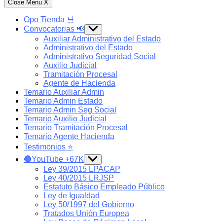
Close Menu
X
Opo Tienda 🛒
Convocatorias 📢
Show
sub
Auxiliar Administrativo del Estado
menu
Administrativo del Estado
Administrativo Seguridad Social
Auxilio Judicial
Tramitación Procesal
Agente de Hacienda
Temario Auxiliar Admin
Temario Admin Estado
Temario Admin Seg Social
Temario Auxilio Judicial
Temario Tramitación Procesal
Temario Agente Hacienda
Testimonios ⭐️
🔴YouTube +67K
Show
sub
Ley 39/2015 LPACAP
menu
Ley 40/2015 LRJSP
Estatuto Básico Empleado Público
Ley de Igualdad
Ley 50/1997 del Gobierno
Tratados Unión Europea