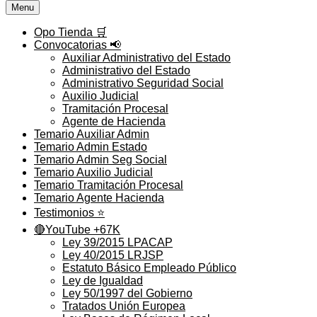
Menu
Opo Tienda 🛒
Convocatorias 📢
Auxiliar Administrativo del Estado
Administrativo del Estado
Administrativo Seguridad Social
Auxilio Judicial
Tramitación Procesal
Agente de Hacienda
Temario Auxiliar Admin
Temario Admin Estado
Temario Admin Seg Social
Temario Auxilio Judicial
Temario Tramitación Procesal
Temario Agente Hacienda
Testimonios ⭐️
🔴YouTube +67K
Ley 39/2015 LPACAP
Ley 40/2015 LRJSP
Estatuto Básico Empleado Público
Ley de Igualdad
Ley 50/1997 del Gobierno
Tratados Unión Europea