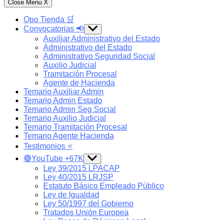
Close Menu
X
Opo Tienda 🛒
Convocatorias 📢
Show
sub
Auxiliar Administrativo del Estado
menu
Administrativo del Estado
Administrativo Seguridad Social
Auxilio Judicial
Tramitación Procesal
Agente de Hacienda
Temario Auxiliar Admin
Temario Admin Estado
Temario Admin Seg Social
Temario Auxilio Judicial
Temario Tramitación Procesal
Temario Agente Hacienda
Testimonios ⭐️
🔴YouTube +67K
Show
sub
Ley 39/2015 LPACAP
menu
Ley 40/2015 LRJSP
Estatuto Básico Empleado Público
Ley de Igualdad
Ley 50/1997 del Gobierno
Tratados Unión Europea