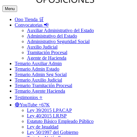
Menu
Opo Tienda 🛒
Convocatorias 📢
Auxiliar Administrativo del Estado
Administrativo del Estado
Administrativo Seguridad Social
Auxilio Judicial
Tramitación Procesal
Agente de Hacienda
Temario Auxiliar Admin
Temario Admin Estado
Temario Admin Seg Social
Temario Auxilio Judicial
Temario Tramitación Procesal
Temario Agente Hacienda
Testimonios ⭐️
🔴YouTube +67K
Ley 39/2015 LPACAP
Ley 40/2015 LRJSP
Estatuto Básico Empleado Público
Ley de Igualdad
Ley 50/1997 del Gobierno