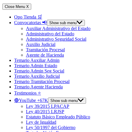
Close Menu
X
Opo Tienda 🛒
Convocatorias 📢
Show sub menu
Auxiliar Administrativo del Estado
Administrativo del Estado
Administrativo Seguridad Social
Auxilio Judicial
Tramitación Procesal
Agente de Hacienda
Temario Auxiliar Admin
Temario Admin Estado
Temario Admin Seg Social
Temario Auxilio Judicial
Temario Tramitación Procesal
Temario Agente Hacienda
Testimonios ⭐️
🔴YouTube +67K
Show sub menu
Ley 39/2015 LPACAP
Ley 40/2015 LRJSP
Estatuto Básico Empleado Público
Ley de Igualdad
Ley 50/1997 del Gobierno