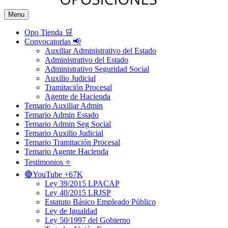
Menu
Opo Tienda 🛒
Convocatorias 📢
Auxiliar Administrativo del Estado
Administrativo del Estado
Administrativo Seguridad Social
Auxilio Judicial
Tramitación Procesal
Agente de Hacienda
Temario Auxiliar Admin
Temario Admin Estado
Temario Admin Seg Social
Temario Auxilio Judicial
Temario Tramitación Procesal
Temario Agente Hacienda
Testimonios ⭐️
🔴YouTube +67K
Ley 39/2015 LPACAP
Ley 40/2015 LRJSP
Estatuto Básico Empleado Público
Ley de Igualdad
Ley 50/1997 del Gobierno