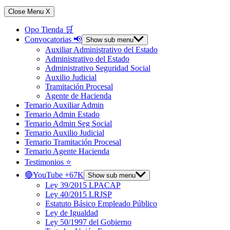
Close Menu
X
Opo Tienda 🛒
Convocatorias 📢
Show sub menu
Auxiliar Administrativo del Estado
Administrativo del Estado
Administrativo Seguridad Social
Auxilio Judicial
Tramitación Procesal
Agente de Hacienda
Temario Auxiliar Admin
Temario Admin Estado
Temario Admin Seg Social
Temario Auxilio Judicial
Temario Tramitación Procesal
Temario Agente Hacienda
Testimonios ⭐️
🔴YouTube +67K
Show sub menu
Ley 39/2015 LPACAP
Ley 40/2015 LRJSP
Estatuto Básico Empleado Público
Ley de Igualdad
Ley 50/1997 del Gobierno